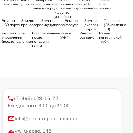
синхроимпульсов
и настройка
встроенного
ключей
цепи
тепловизора
дальнометра
управления
питания
и других
устройств
Замена
Замена
Замена
Замена
Замена
Прошивка
USB порта
процессора
аккумулятора
корпуса
дисплея
(Обновление
(экрана)
ПО)
Ремонт платы
Восстановление
Ремонт
Ремонт
Ремонт
управления
после
Wi-Fi
разъема
капиллярной
(восстановление)
попадания
трубки
влаги
+7 (495) 128-16-72
Ежедневно с 9:00 до 21:00
info@arkon-repair-center.ru
ул. Кирова, 142