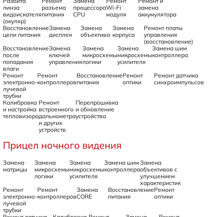
Разбита
Ремонт
Замена
Ремонт
Ремонт и
линза
разъема
процессора
Wi-Fi
замена
видоискателя
питания
CPU
модуля
аккумулятора
(окуляр)
Восстановление
Замена
Замена
Замена
Ремонт платы
цепи питания
дисплея
объектива
корпуса
управления
(восстановление)
Восстановление
Замена
Замена
Замена
Замена шим
после
ключей
микросхемы
микросхемы
контроллера
попадания
управления
логики
усилителя
влаги
Ремонт
Ремонт
Восстановление
Ремонт
Ремонт датчика
электронно-
контроллеров
питания
оптики
синхроимпульсов
лучевой
трубки
Калибровка
Ремонт
Перепрошивка
и настройка
встроенного
и обновление
тепловизора
дальнометра
устройства
и других
устройств
Прицел ночного видения
Замена
Замена
Замена
Замена шим
Замена
матрицы
микросхемы
микросхемы
контроллера
объективов с
логики
усилителя
улучшением
характеристик
Ремонт
Ремонт
Замена
Восстановление
Ремонт
электронно-
контроллеров
CORE
питания
оптики
лучевой
трубки
Ремонт датчика
Калибровка
Ремонт
Замена
Ремонт