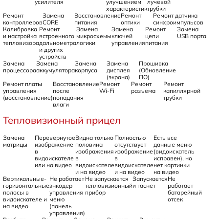
усилителя
улучшением
лучевой
характеристик
трубки
Ремонт
Замена
Восстановление
Ремонт
Ремонт датчика
контроллеров
CORE
питания
оптики
синхроимпульсов
Калибровка
Ремонт
Замена
Замена
Ремонт
Замена
и настройка
встроенного
микросхемы
ключей
цепи
USB порта
тепловизора
дальнометра
логики
управления
питания
и других
устройств
Замена
Замена
Замена
Замена
Прошивка
процессора
аккумулятора
корпуса
дисплея
(Обновление
(экрана)
ПО)
Ремонт платы
Восстановление
Ремонт
Ремонт
Ремонт
управления
после
Wi-Fi
разъема
капиллярной
(восстановление)
попадания
трубки
влаги
Тепловизионный прицел
Замена
Перевёрнутое
Видна только
Полностью
Есть все
матрицы
изображение
половина
отсутствует
данные меню
в
изображения
изображение
(видоискатель
видоискателе
в
в
исправен), но
или на видео
видоискателе
видоискателе
нет картинки
и на видео
и на видео
на видео
Вертикальные-
Не работает
Не запускается
Запускается
Не
горизонтальные
энкодер
тепловизионный
и гаснет
работает
полосы в
управления
прибор
батарейный
видоискателе и
меню
отсек
на видео
(панель
управления)