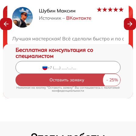
Шубин Максим
Нужна консультация?
Источник –
ВКонтакте
Закажите бесплатную консультацию
Лучшая мастерская! Всё сделали быстро и по отлич
Бесплатная консультация со
специалистом
Оставить заявку
Нажимая на кнопку "Оставить заявку" Вы соглашаетесь c
политикой
конфиденциальности