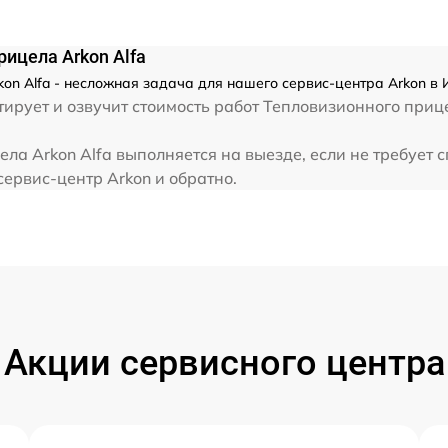
от 60 мин
ицела Arkon Alfa
on Alfa - несложная задача для нашего сервис-центра Arkon в 
от 60 мин
ирует и озвучит стоимость работ Тепловизионного прице
от 60 мин
ла Arkon Alfa выполняется на выезде, если не требует
сервис-центр Arkon и обратно.
от 60 мин
от 60 мин
от 60 мин
Акции сервисного центра
от 60 мин
от 60 мин