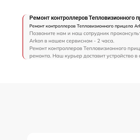
Ремонт электронно-лучевой трубки
Ремонт контроллеров Тепловизионного пр
Ремонт контроллеров Тепловизионного прицела Ark
Ремонт контроллеров
Позвоните нам и наш сотрудник проконсульт
Arkon в нашем сервисном - 2 часа.
Восстановление питания
Ремонт контроллеров Тепловизионного прице
ремонта. Наш курьер доставит устройство в 
Ремонт оптики
Ремонт датчика синхроимпульсов
Калибровка и настройка тепловизора
Ремонт встроенного дальнометра и
других устройств
Перепрошивка и обновление устройства