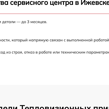
ва сервисного центра в Ижевск
от 60 мин
от 60 мин
и детали — до 3 месяцев.
от 60 мин
ности, который напрямую связан с выполненной работой
от 60 мин
 из строя, отказ в работе или техническим параметра
от 60 мин
от 60 мин
от 60 мин
от 60 мин
ели Тепловизионных приц