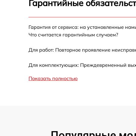
Гарантийные обязательст
Не работает батарейный отсек
Разбита линза видоискателя (окуляр)
Гарантия от сервиса: на установленные нам
Что считается гарантийным случаем?
Ремонт разъема питания
Для работ: Повторное проявление неисправ
Замена процессора CPU
Для комплектующих: Преждевременный выход
Ремонт Wi-Fi модуля
Показать полностью
Ремонт и замена аккумулятора
Восстановление цепи питания
Замена дисплея
Популярные мод