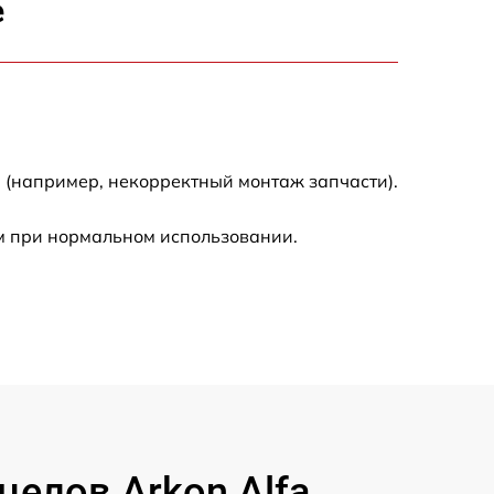
е
3300 р
2700 р
720 р
 (например, некорректный монтаж запчасти).
3500 р
м при нормальном использовании.
1100 р
1600 р
1600 р
1200 р
елов Arkon Alfa