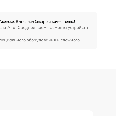
1300 р
Ижевске. Выполним быстро и качественно!
1100 р
ла Alfa. Среднее время ремонта устройств
800 р
 специального оборудования и сложного
2300 р
2300 р
1200 р
1800 р
650 р