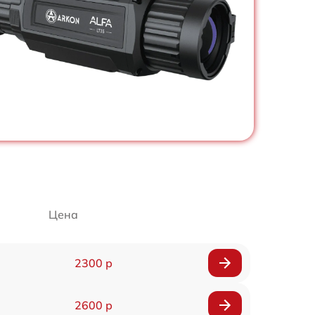
Цена
2300 р
2600 р