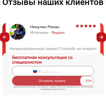
Отзывы наших клиентов
Никулин Роман
Нужна консультация?
Источник –
Яндекс
Закажите бесплатную консультацию
Непревзойденный сервис! Спасибо за оперативност
Бесплатная консультация со
специалистом
Оставить заявку
Нажимая на кнопку "Оставить заявку" Вы соглашаетесь c
политикой
конфиденциальности