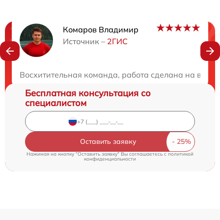
Комаров Владимир
Нужна консультация?
Источник –
2ГИС
Закажите бесплатную консультацию
Восхитительная команда, работа сделана на высше
Бесплатная консультация со
специалистом
Оставить заявку
Нажимая на кнопку "Оставить заявку" Вы соглашаетесь c
политикой
конфиденциальности