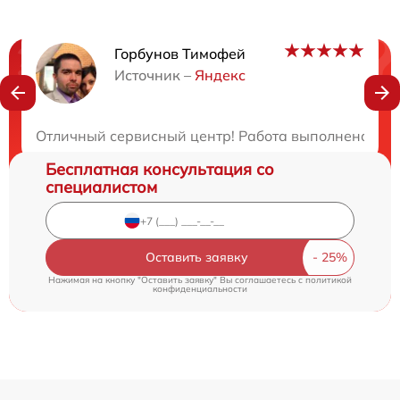
Горбунов Тимофей
Нужна консультация?
Источник –
Яндекс
Закажите бесплатную консультацию
Отличный сервисный центр! Работа выполнена каче
Бесплатная консультация со
специалистом
Оставить заявку
Нажимая на кнопку "Оставить заявку" Вы соглашаетесь c
политикой
конфиденциальности