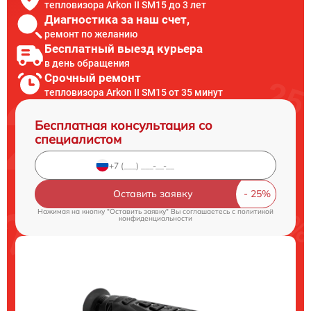
тепловизора Arkon II SM15 до 3 лет
Диагностика за наш счет,
ремонт по желанию
Бесплатный выезд курьера
в день обращения
Срочный ремонт
тепловизора Arkon II SM15 от 35 минут
Бесплатная консультация со
специалистом
Оставить заявку
Нажимая на кнопку "Оставить заявку" Вы соглашаетесь c
политикой
конфиденциальности