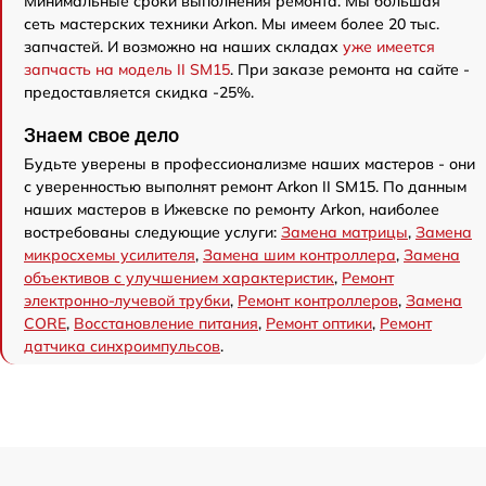
Минимальные сроки выполнения ремонта. Мы большая
сеть мастерских техники Arkon. Мы имеем более 20 тыс.
запчастей. И возможно на наших складах
уже имеется
запчасть на модель II SM15
. При заказе ремонта на сайте -
предоставляется скидка -25%.
Знаем свое дело
Будьте уверены в профессионализме наших мастеров - они
с уверенностью выполнят ремонт Arkon II SM15. По данным
наших мастеров в Ижевске по ремонту Arkon, наиболее
востребованы следующие услуги:
Замена матрицы
,
Замена
микросхемы усилителя
,
Замена шим контроллера
,
Замена
объективов с улучшением характеристик
,
Ремонт
электронно-лучевой трубки
,
Ремонт контроллеров
,
Замена
CORE
,
Восстановление питания
,
Ремонт оптики
,
Ремонт
датчика синхроимпульсов
.