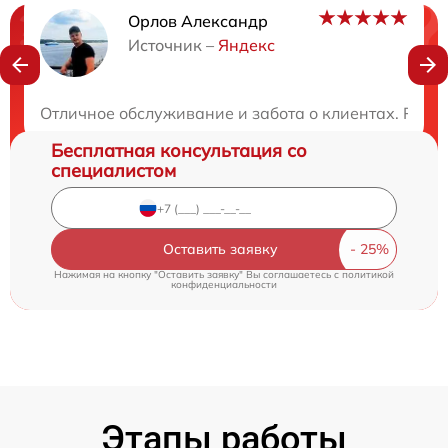
Орлов Александр
Нужна консультация?
Источник –
Яндекс
Закажите бесплатную консультацию
Отличное обслуживание и забота о клиентах. Ремо
Бесплатная консультация со
специалистом
Оставить заявку
Нажимая на кнопку "Оставить заявку" Вы соглашаетесь c
политикой
конфиденциальности
Этапы работы