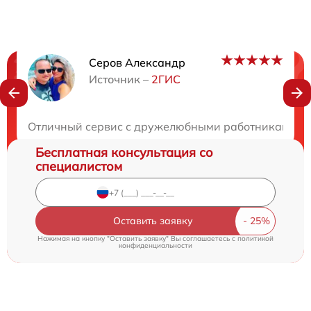
Серов Александр
Нужна консультация?
Источник –
2ГИС
Закажите бесплатную консультацию
Отличный сервис с дружелюбными работниками. Вс
Бесплатная консультация со
специалистом
Оставить заявку
Нажимая на кнопку "Оставить заявку" Вы соглашаетесь c
политикой
конфиденциальности