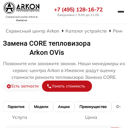
+7 (495) 128-16-72
Ежедневно с 9:00 до 21:00
Сервисный центр Arkon
в
Ижевске
Сервисный центр Arkon
Каталог устройств
Ремон
Замена CORE тепловизора
Arkon OVis
Позвоните или закажите звонок. Наши менеджеры из
сервис-центра Arkon в Ижевске дадут оценку
стоимости ремонта тепловизора Замена CORE.
Есть запчасти
Узнать стоимость
Гарантия
Модели
Акции
Преимущества
Отзы
Услуга
Цена