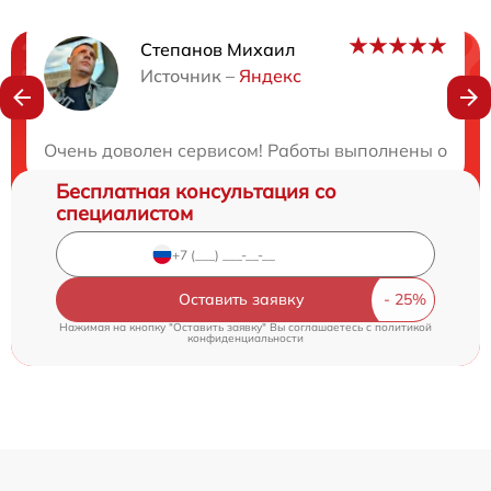
Степанов Михаил
Нужна консультация?
Источник –
Яндекс
Закажите бесплатную консультацию
Очень доволен сервисом! Работы выполнены операт
Бесплатная консультация со
специалистом
Оставить заявку
Нажимая на кнопку "Оставить заявку" Вы соглашаетесь c
политикой
конфиденциальности