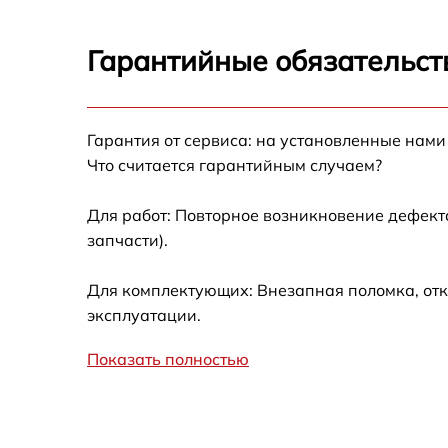
Ремонт датчика синхроимпульсов
Гарантийные обязательст
Калибровка и настройка тепловизора
Гарантия от сервиса: на установленные нами
Ремонт встроенного дальнометра и
Что считается гарантийным случаем?
других устройств
Для работ: Повторное возникновение дефект
Замена микросхемы логики
запчасти).
Замена ключей управления
Для комплектующих: Внезапная поломка, отк
эксплуатации.
Ремонт цепи питания
Показать полностью
Замена USB порта
Замена процессора