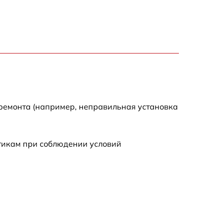
1600 р
900 р
750 р
 ремонта (например, неправильная установка
450 р
590 р
стикам при соблюдении условий
1200 р
650 р
850 р